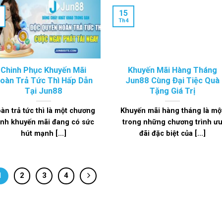
15
Th4
Chinh Phục Khuyến Mãi
Khuyến Mãi Hàng Tháng
oàn Trả Tức Thì Hấp Dẫn
Jun88 Cùng Đại Tiệc Quà
Tại Jun88
Tặng Giá Trị
àn trả tức thì là một chương
Khuyến mãi hàng tháng là mộ
rình khuyến mãi đang có sức
trong những chương trình ư
hút mạnh [...]
đãi đặc biệt của [...]
1
2
3
4