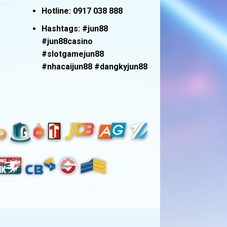
Hotline:
0917 038 888
Hashtags:
#jun88
#jun88casino
#slotgamejun88
#nhacaijun88 #dangkyjun88