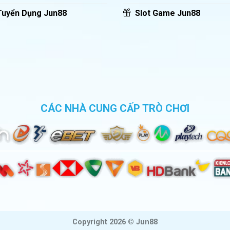
Tuyển Dụng Jun88
Slot Game Jun88
CÁC NHÀ CUNG CẤP TRÒ CHƠI
Copyright 2026 ©
Jun88