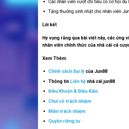
Các nhân viên vượt chỉ tiêu có cơ hội d
Tặng thưởng sinh nhật cho nhân viên Ju
Lời kết
Hy vọng rằng qua bài viết này, các ứng
nhân viên chính thức của nhà cái cá cược
Xem Thêm:
Chính sách đại lý
của Jun88
Thông tin
Liên hệ
nhà cái jun88
Điều Khoản & Điều Kiện
Chơi có trách nhiệm
Miễn trách nhiệm
Quyền riêng tư