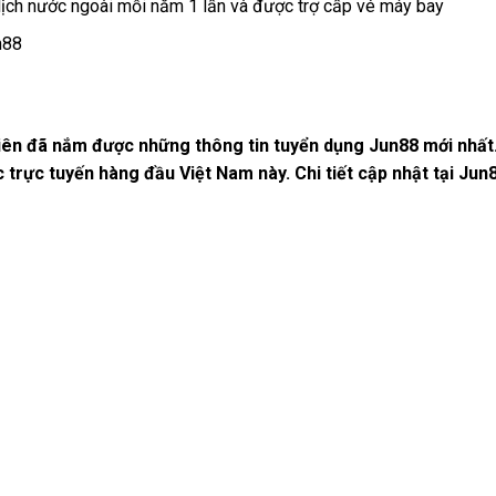
u lịch nước ngoài mỗi năm 1 lần và được trợ cấp vé máy bay
n88
 viên đã nắm được những thông tin
tuyển dụng Jun88
mới nhất
 trực tuyến hàng đầu Việt Nam này. Chi tiết cập nhật tại Jun