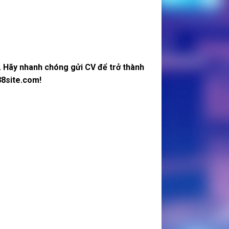
. Hãy nhanh chóng gửi CV để trở thành
88site.com!