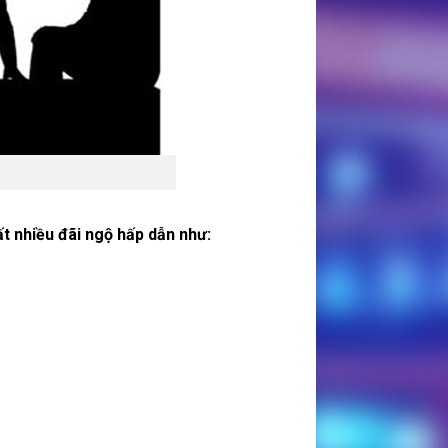
ất nhiều đãi ngộ hấp dẫn như: