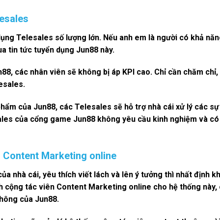
esales
ng Telesales số lượng lớn. Nếu anh em là người có khả năng
ua tin tức
tuyển dụng Jun88
này.
88, các nhân viên sẽ không bị áp KPI cao. Chỉ cần chăm chỉ,
lesales.
phẩm của Jun88, các Telesales sẽ hỗ trợ nhà cái xử lý các sự
lesales của cổng game Jun88 không yêu cầu kinh nghiệm và c
 Content Marketing online
a nhà cái, yêu thích viết lách và lên ý tưởng thì nhất định k
ành cộng tác viên Content Marketing online cho hệ thống này,
thông của Jun88.