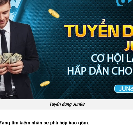
Tuyển dụng Jun88
y đang tìm kiếm nhân sự phù hợp bao gồm: