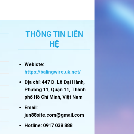
THÔNG TIN LIÊN
HỆ
Webiste:
https://balingwire.uk.net/
Địa chỉ:
447 Đ. Lê Đại Hành,
Phường 11, Quận 11, Thành
phố Hồ Chí Minh, Việt Nam
Email:
jun88site.com@gmail.com
Hotline:
0917 038 888