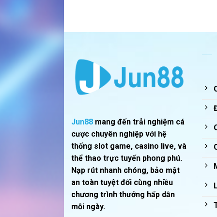
Jun88
mang đến trải nghiệm cá
cược chuyên nghiệp với hệ
thống slot game, casino live, và
thể thao trực tuyến phong phú.
Nạp rút nhanh chóng, bảo mật
an toàn tuyệt đối cùng nhiều
chương trình thưởng hấp dẫn
mỗi ngày.