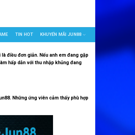
AME
TIN HOT
KHUYẾN MÃI JUN88
i là điều đơn giản. Nếu anh em đang gặp
ệc làm hấp dẫn với thu nhập khủng đang
n Jun88. Những ứng viên cảm thấy phù hợp