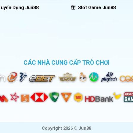
Tuyển Dụng Jun88
Slot Game Jun88
CÁC NHÀ CUNG CẤP TRÒ CHƠI
Copyright 2026 ©
Jun88