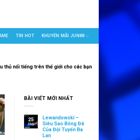
AME
TIN HOT
KHUYẾN MÃI JUN88
 thủ nổi tiếng trên thế giới cho các bạn
BÀI VIẾT MỚI NHẤT
Lewandowski –
25
Siêu Sao Bóng Đá
Th5
Của Đội Tuyển Ba
Lan