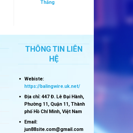
Thắng
THÔNG TIN LIÊN
HỆ
Webiste:
https://balingwire.uk.net/
Địa chỉ:
447 Đ. Lê Đại Hành,
Phường 11, Quận 11, Thành
phố Hồ Chí Minh, Việt Nam
Email:
jun88site.com@gmail.com