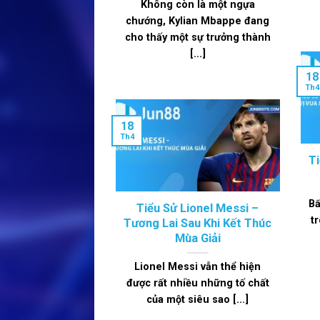
Không còn là một ngựa
chướng, Kylian Mbappe đang
cho thấy một sự trưởng thành
[...]
18
Th4
18
Th4
T
Bấ
Tiểu Sử Lionel Messi –
t
Tương Lai Sau Khi Kết Thúc
Mùa Giải
Lionel Messi vẫn thể hiện
được rất nhiều những tố chất
của một siêu sao [...]