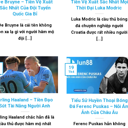
e Bruyne – Tiền Vệ Xuất
Tiền Vệ Xuất Sắc Nhất Mọi
Sắc Nhất Của Đội Tuyển
Thời Đại Luka Modric
Quốc Gia Bỉ
Luka Modric là cầu thủ bóng
De Bruyne là cái tên không
đá chuyên nghiệp người
òn xa lạ gì với người hâm mộ
Croatia được rất nhiều người
đội [...]
[...]
19
Th4
rling Haaland – Tiền Đạo
Tiểu Sử Huyền Thoại Bóng
Sút Tài Năng Người Anh
Đá Ferenc Puskas – Nỗi Á
Ảnh Của Châu Âu
ling Haaland chắc hẳn đã là
cầu thủ được hâm mộ nhất
Ferenc Puskas hẳn không