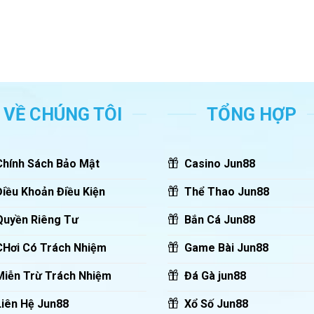
VỀ CHÚNG TÔI
TỔNG HỢP
Chính Sách Bảo Mật
Casino Jun88
Điều Khoản Điều Kiện
Thể Thao Jun88
Quyền Riêng Tư
Bắn Cá Jun88
CHơi Có Trách Nhiệm
Game Bài Jun88
Miễn Trừ Trách Nhiệm
Đá Gà jun88
Liên Hệ Jun88
Xổ Số Jun88