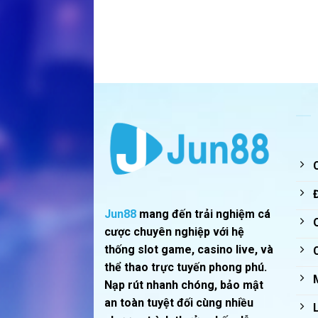
Jun88
mang đến trải nghiệm cá
cược chuyên nghiệp với hệ
thống slot game, casino live, và
thể thao trực tuyến phong phú.
Nạp rút nhanh chóng, bảo mật
an toàn tuyệt đối cùng nhiều